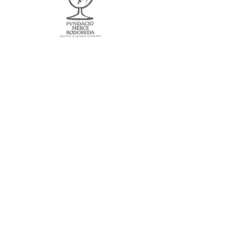
Mercè Rodoreda
Entrevistes. Ficció i vida des del jardí.
Barcelona: Fundació Mercè Rodoreda, 2013.
ISBN:
9788493823030