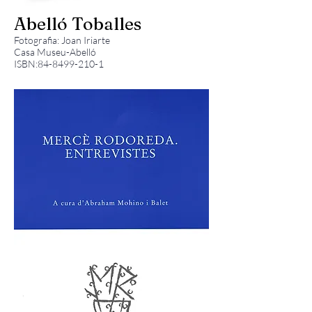
Abelló
Toballes
Fotografia: Joan Iriarte
Casa Museu-Abelló
ISBN:
84-8499-210-1