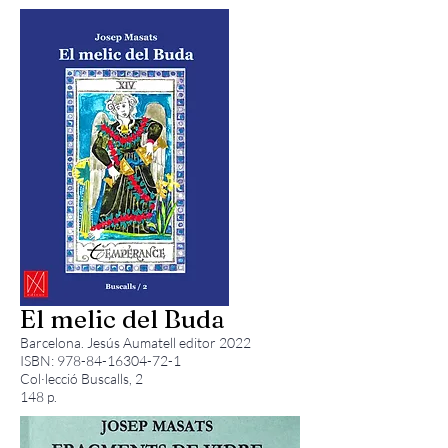
El melic del Buda
Barcelona. Jesús Aumatell editor 2022
ISBN:
978-84-16304-72-1
Col·lecció Buscalls, 2
148 p.