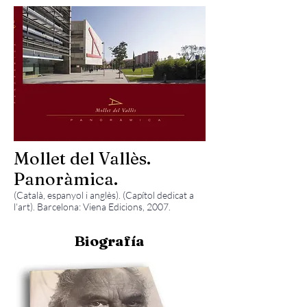
Mollet del Vallès.
Panoràmica.
(Català, espanyol i anglès). (Capítol dedicat a
l’art). Barcelona: Viena Edicions, 2007.
Biografía