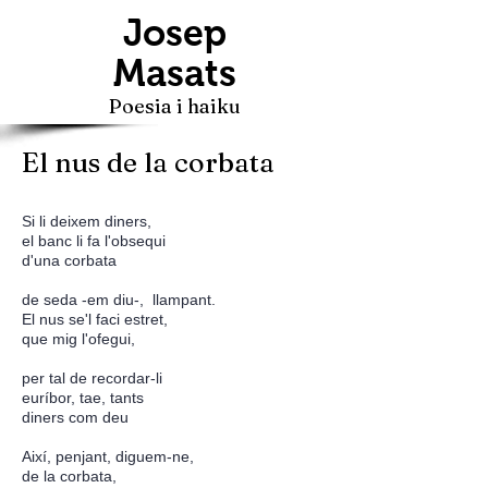
Josep
Masats
Poesia i haiku
El nus de la corbata
Si li deixem diners,
el banc li fa l'obsequi
d'una corbata
de seda -em diu-, llampant.
El nus se'l faci estret,
que mig l'ofegui,
per tal de recordar-li
euríbor, tae, tants
diners com deu
Així, penjant, diguem-ne,
de la corbata,