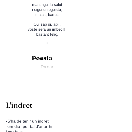
mantingui la salut
i sigui un egoista,
malalt, barrut.
Qui sap si, així,
vostè será un imbècil!,
bastant feliç.
*
Poesia
Tornar
L'indret
-S'ha de tenir un indret
-em diu- per tal d'anar-hi
i ser feliç.