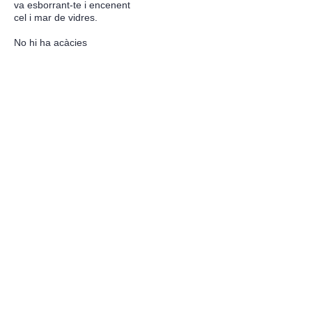
va esborrant-te i encenent
cel i mar de vidres.
No hi ha acàcies
-lluna-,
ni verdet de l'aigua viva.
Una rasa hi han deixat,
fonda gran d'argila.
Diu la gent que, nits i nits,
corren lladres
de paisatges.
Hivern del 1957
Una boira baixa i freda
desdibuixa naps i cols
de la vora del Besòs
i et va fent cendra.
Si al migdia surt el sol,