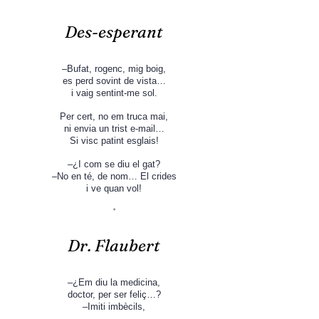
Des-esperant
–Bufat, rogenc, mig boig,
es perd sovint de vista…
i vaig sentint-me sol.
Per cert, no em truca mai,
ni envia un trist e-mail…
Si visc patint esglais!
–¿I com se diu el gat?
–No en té, de nom… El crides
i ve quan vol!
*
D
r
. Flaubert
–¿Em diu la medicina,
doctor, per ser feliç…?
–Imiti
imbècils,