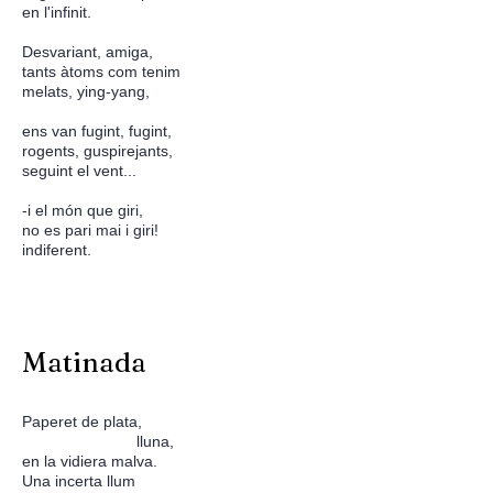
en l'infinit.
Desvariant, amiga,
tants àtoms com tenim
melats, ying-yang,
ens van fugint, fugint,
rogents, guspirejants,
seguint el vent...
-i el món que giri,
no es pari mai i giri!
indiferent.
Matinada
Paperet de plata,
lluna,
en la vidiera malva.
Una incerta llum