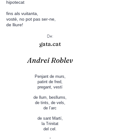
hipotecat
fins als vuitanta,
vostè, no pot pas ser-ne,
de lliure!
De:
gata.cat
Andre
i Roblev
Penjant de murs,
patint de fred,
pregant, vestí
de llum, besllums,
de tints, de vels,
de l’arc
de sant Martí,
la Trinitat
del cel.
*