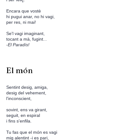
Encara que vostè
hi pugui anar, no hi vagi,
per res, ni mai!
Se'l vagi imaginant,
tocant a mà, fugint...
-
El Paradís!
El món
Sentint desig, amiga,
desig del vehement,
l'inconscient,
sovint, ens va girant,
seguit, en espiral
i fins s'enfila.
Tu fas que el món es vagi
mig alentint -i es pari,