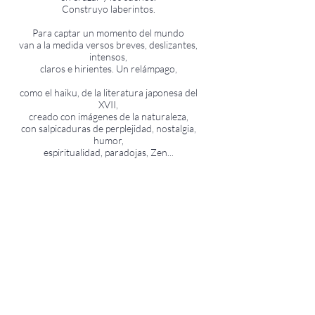
Construyo laberintos.
Para captar un momento del mundo
van a la medida versos breves, deslizantes,
intensos,
claros e hirientes. Un relámpago,
como el haiku, de la literatura japonesa del
XVII,
creado con imágenes de la naturaleza,
con salpicaduras de perplejidad, nostalgia,
humor,
espiritualidad, paradojas, Zen...
Y por fin dejo hablar a éstas:
Máscaras de
lenguajes de colores,
intercambiables.
J. Masats
Volver