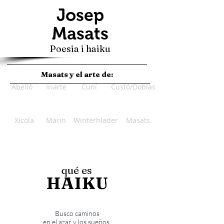
Josep
Masats
Poesia i haiku
Masats y el arte de:
Abelló
Iriarte
Cuní
Custó/Doblas
Xicola
Màrin
Winterhlader
Masats
qué es
HAIKU
Busco caminos
en el azar y los sueños.