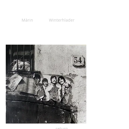
Màrin
Winterhlader
return